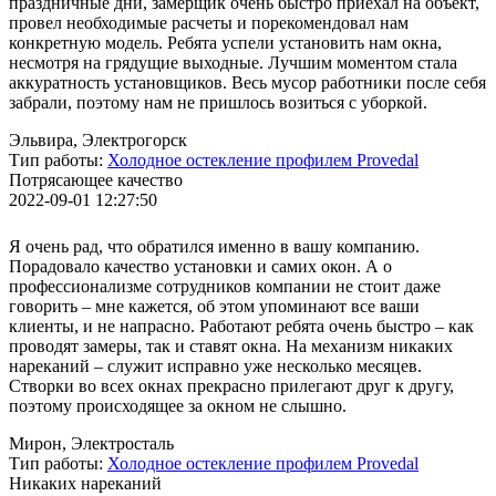
праздничные дни, замерщик очень быстро приехал на объект,
провел необходимые расчеты и порекомендовал нам
конкретную модель. Ребята успели установить нам окна,
несмотря на грядущие выходные. Лучшим моментом стала
аккуратность установщиков. Весь мусор работники после себя
забрали, поэтому нам не пришлось возиться с уборкой.
Эльвира, Электрогорск
Тип работы:
Холодное остекление профилем Provedal
Потрясающее качество
2022-09-01 12:27:50
Я очень рад, что обратился именно в вашу компанию.
Порадовало качество установки и самих окон. А о
профессионализме сотрудников компании не стоит даже
говорить – мне кажется, об этом упоминают все ваши
клиенты, и не напрасно. Работают ребята очень быстро – как
проводят замеры, так и ставят окна. На механизм никаких
нареканий – служит исправно уже несколько месяцев.
Створки во всех окнах прекрасно прилегают друг к другу,
поэтому происходящее за окном не слышно.
Мирон, Электросталь
Тип работы:
Холодное остекление профилем Provedal
Никаких нареканий