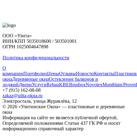
ООО «Улита»
ИНН/КПП 5035018600 / 503501001
ОГРН 1025004647898
Политика конфиденциальности
О
компании
Портфолио
Цены
Отзывы
Новости
Контакты
Пластико
окна
Деревянные окна
Остекление балконов и
лоджий
Двери
Услуги
Rehau
KBE
Brusbox
Novotex
Montblanc
Proved
+7 (915) 162-08-08
zakaz@ulita-okna.ru
Электросталь, улица Журавлёва, 12
© 2026 «Улитинские Окна» — пластиковые и деревянные
окна
Информация на сайте не является публичной офертой,
Определяемой положениями Статьи 437 ГК РФ и носит
информационно справочный характер